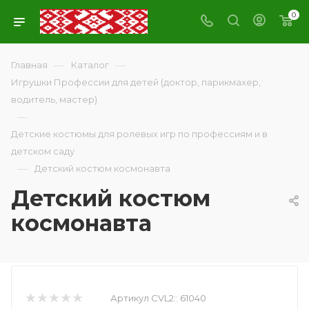
0
—
—
Главная
Каталог
Игрушки Профессии для детей (доктор, парикмахер,
водитель, мастер)
—
Детские костюмы для ролевых игр по профессиям и в
детском саду
—
Детский костюм космонавта
Детский костюм
космонавта
Артикул CVL2::
61040