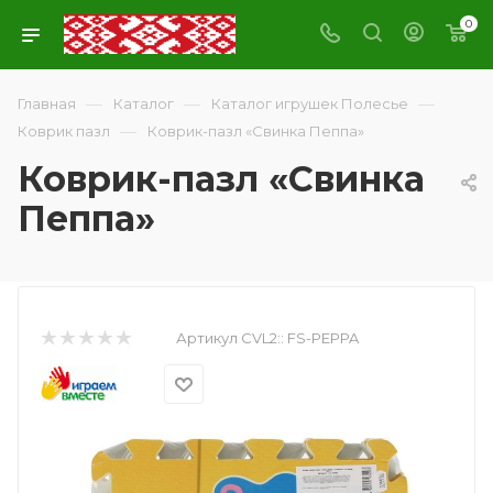
0
—
—
—
Главная
Каталог
Каталог игрушек Полесье
—
Коврик пазл
Коврик-пазл «Свинка Пеппа»
Коврик-пазл «Свинка
Пеппа»
Артикул CVL2::
FS-PEPPA