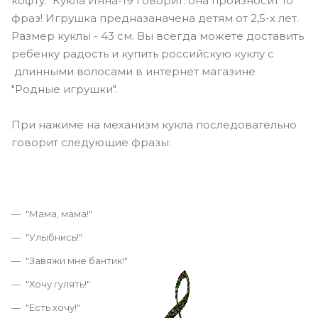
кофту. Кукла Инна-19 говорит: она произносит 10
фраз! Игрушка предназаначена детям от 2,5-х лет.
Размер куклы - 43 см. Вы всегда можете доставить
ребенку радость и купить российскую куклу с
длинными волосами в интернет магазине
"Родные игрушки".
При нажиме на механизм кукла последовательно
говорит следующие фразы:
"Мама, мама!"
"Улыбнись!"
"Завяжи мне бантик!"
"Хочу гулять!"
"Есть хочу!"