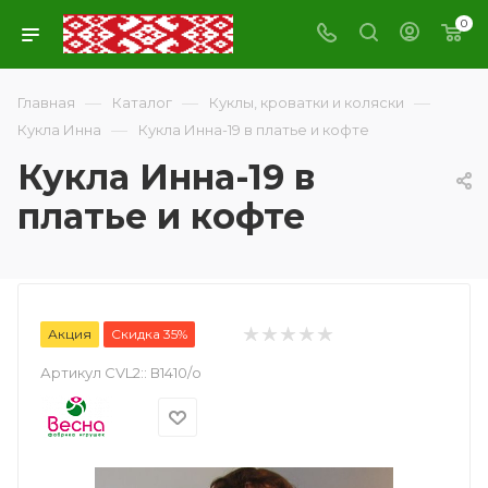
0
—
—
—
Главная
Каталог
Куклы, кроватки и коляски
—
Кукла Инна
Кукла Инна-19 в платье и кофте
Кукла Инна-19 в
платье и кофте
Акция
Скидка 35%
Артикул CVL2::
В1410/о