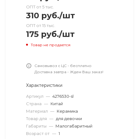
ОПТ от 5 тыс.
310
руб.
/шт
ОПТ от 15 тыс.
175
руб.
/шт
Товар не продается
Самовывоз с ЦС - бесплатно
Доставка завтра - Ждем Ваш заказ!
Характеристики
Артикул
—
4276530-sl
Страна
—
Китай
Материал
—
Керамика
Товар для
—
для девочки
Габариты
—
Малогабаритный
Возраст от
—
1