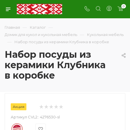
0
—
—
Главная
Каталог
—
Домик для кукол и кукольная мебель
Кукольная мебель
—
Набор посуды из керамики Клубника в коробке
Набор посуды из
керамики Клубника
в коробке
Акция
Артикул CVL2::
4276530-sl