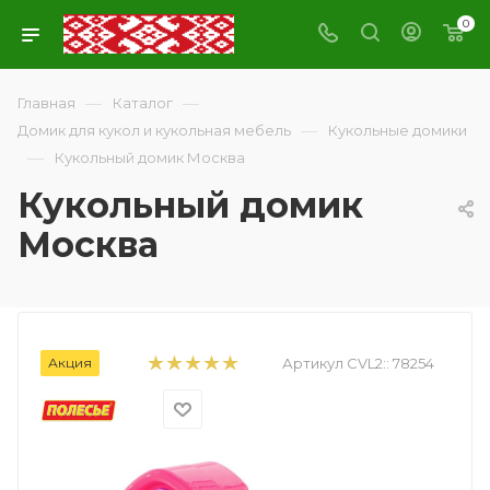
0
—
—
Главная
Каталог
—
Домик для кукол и кукольная мебель
Кукольные домики
—
Кукольный домик Москва
Кукольный домик
Москва
Акция
Артикул CVL2::
78254