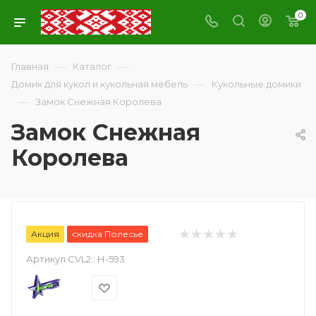
0
—
—
Главная
Каталог
—
Домик для кукол и кукольная мебель
Кукольные домики
—
Замок Снежная Королева
Замок Снежная
Королева
Акция
скидка Полесье
Артикул CVL2::
Н-593