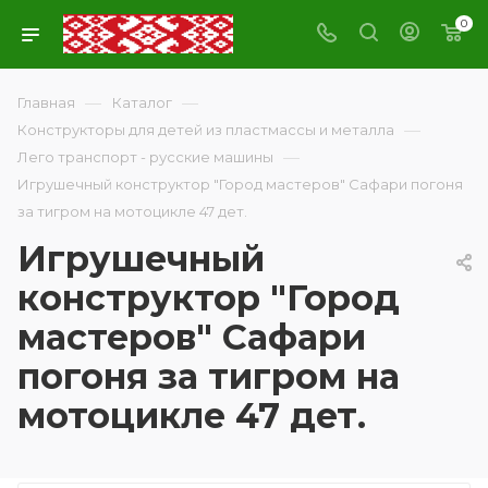
0
—
—
Главная
Каталог
—
Конструкторы для детей из пластмассы и металла
—
Лего транспорт - русские машины
Игрушечный конструктор "Город мастеров" Сафари погоня
за тигром на мотоцикле 47 дет.
Игрушечный
конструктор "Город
мастеров" Сафари
погоня за тигром на
мотоцикле 47 дет.