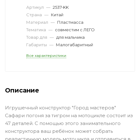
Артикул
—
2537-KK
Страна
—
Китай
Материал
—
Пластмасса
Тематика
—
совместим с ЛЕГО
Товар для
—
для мальчика
Габариты
—
Малогабаритный
Все характеристики
Описание
Игрушечный конструктор "Город мастеров"
Сафари погоня за тигром на мотоцикле состоит из
47 деталей. С помощью этого занимательного
конструктора ваш ребёнок может собрать
реалистичную модель мотоцикла и отправиться в