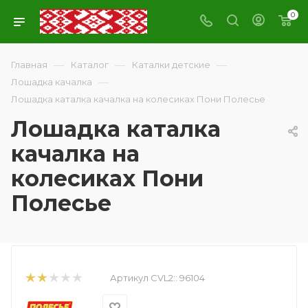
0
—
—
—
Главная
Каталог
Каталки детские
—
Лошадка качалка
Лошадка каталка качалка на колесиках Пони Полесье
Лошадка каталка
качалка на
колесиках Пони
Полесье
Артикул CVL2::
96104