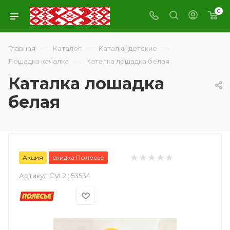
0
—
—
—
Главная
Каталог
Каталки детские
—
Лошадка качалка
Каталка лошадка белая
Каталка лошадка
белая
Акция
скидка Полесье
Артикул CVL2::
53534