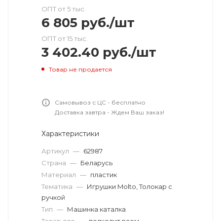
ОПТ от 5 тыс.
6 805
руб.
/шт
ОПТ от 15 тыс.
3 402.40
руб.
/шт
Товар не продается
Самовывоз с ЦС - бесплатно
Доставка завтра - Ждем Ваш заказ!
Характеристики
Артикул
—
62987
Страна
—
Беларусь
Материал
—
пластик
Тематика
—
Игрушки Molto, Толокар с
ручкой
Тип
—
Машинка каталка
Товар для
—
подходит всем