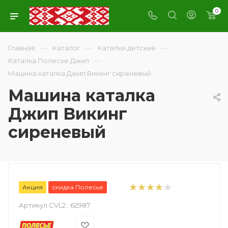
0
—
—
—
Главная
Каталог
Каталки детские
—
Каталка Полесье Джип
Машина каталка Джип Викинг сиреневый
Машина каталка
Джип Викинг
сиреневый
Акция
скидка Полесье
Артикул CVL2::
62987