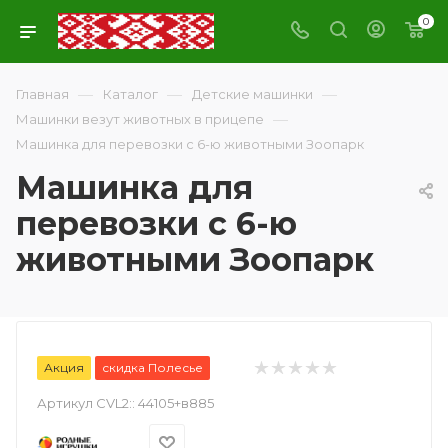
0
—
—
—
Главная
Каталог
Детские машинки
—
Машинки везут животных в прицепе
Машинка для перевозки с 6-ю животными Зоопарк
Машинка для
перевозки с 6-ю
животными Зоопарк
Акция
скидка Полесье
Артикул CVL2::
44105+в885