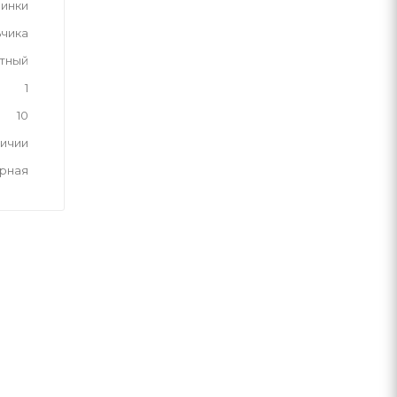
инки
ьчика
тный
1
10
личии
рная