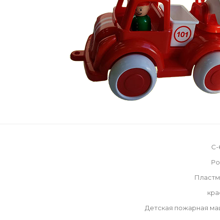
С-
Ро
Пластм
кра
Детская пожарная ма