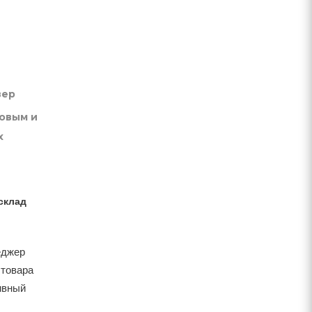
вер
товым и
х
склад
еджер
 товара
тивный