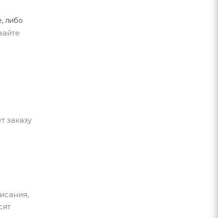
, либо
вайте
т заказу
исания,
сят