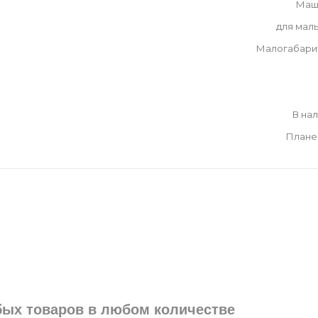
Маш
для мал
Малогабари
В на
Плане
юбых товаров в любом количестве