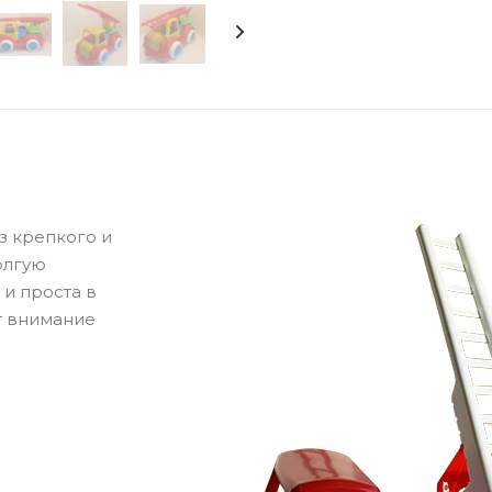
з крепкого и
олгую
 и проста в
т внимание