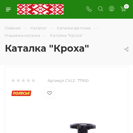
0
—
—
—
Главная
Каталог
Каталки детские
—
Машинка каталка
Каталка "Кроха"
Каталка "Кроха"
Артикул CVL2::
77950