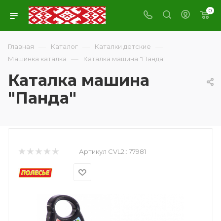
0
—
—
—
Главная
Каталог
Каталки детские
—
Машинка каталка
Каталка машина "Панда"
Каталка машина
"Панда"
Артикул CVL2::
77981