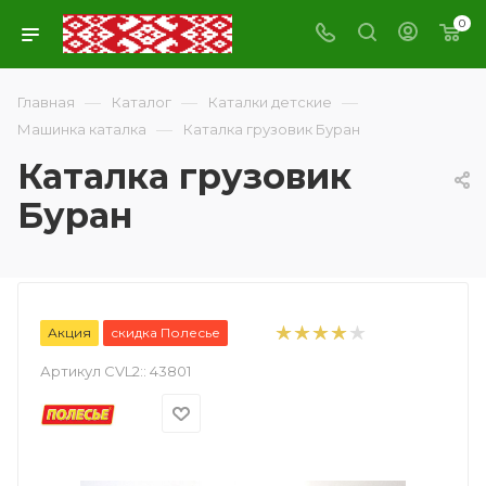
0
—
—
—
Главная
Каталог
Каталки детские
—
Машинка каталка
Каталка грузовик Буран
Каталка грузовик
Буран
Акция
скидка Полесье
Артикул CVL2::
43801