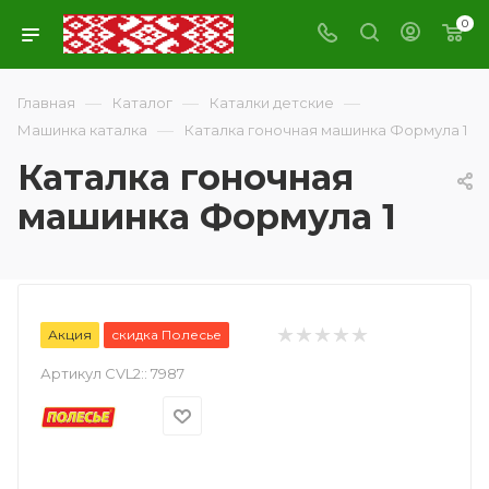
0
—
—
—
Главная
Каталог
Каталки детские
—
Машинка каталка
Каталка гоночная машинка Формула 1
Каталка гоночная
машинка Формула 1
Акция
скидка Полесье
Артикул CVL2::
7987