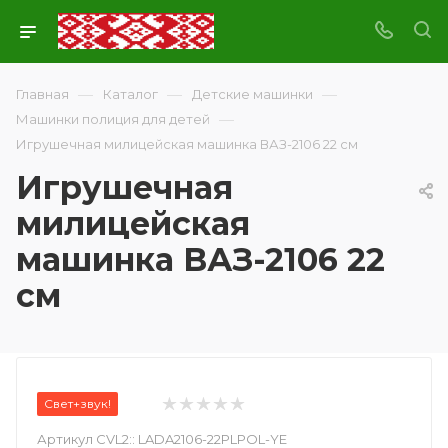
—
—
—
Главная
Каталог
Детские машинки
—
Машинки полиция для детей
Игрушечная милицейская машинка ВАЗ-2106 22 см
Игрушечная
милицейская
машинка ВАЗ-2106 22
см
Свет+звук!
Артикул CVL2::
LADA2106-22PLPOL-YE