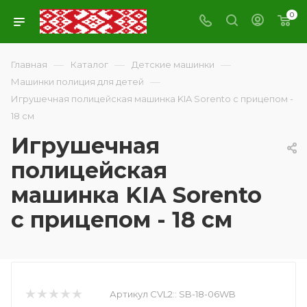
0
—
—
—
Главная
Каталог
Детские машинки
—
Машинки полиция для детей
Игрушечная полицейская машинка KIA Sorento с прицепом -
18 см
Игрушечная
полицейская
машинка KIA Sorento
с прицепом - 18 см
Артикул CVL2::
SB-18-06WB