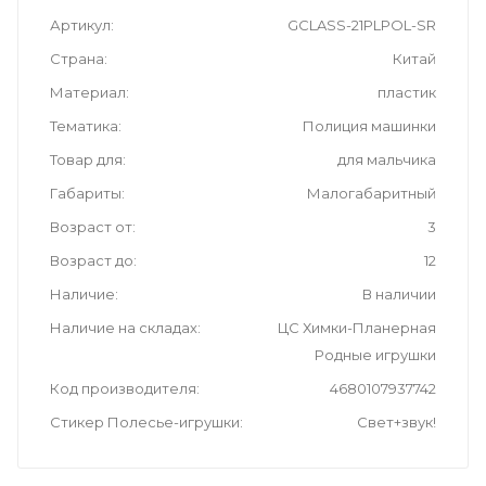
Артикул
GCLASS-21PLPOL-SR
Страна
Китай
Материал
пластик
Тематика
Полиция машинки
Товар для
для мальчика
Габариты
Малогабаритный
Возраст от
3
Возраст до
12
Наличие
В наличии
Наличие на складах
ЦС Химки-Планерная
Родные игрушки
Код производителя
4680107937742
Стикер Полесье-игрушки
Свет+звук!