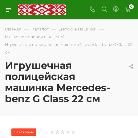
0
—
—
—
Главная
Каталог
Детские машинки
—
Машинки полиция для детей
Игрушечная полицейская машинка Mercedes-benz G Class 22
см
Игрушечная
полицейская
машинка Mercedes-
benz G Class 22 см
Свет+звук!