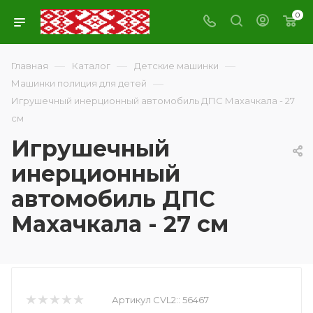
0
—
—
—
Главная
Каталог
Детские машинки
—
Машинки полиция для детей
Игрушечный инерционный автомобиль ДПС Махачкала - 27
см
Игрушечный
инерционный
автомобиль ДПС
Махачкала - 27 см
Артикул CVL2::
56467