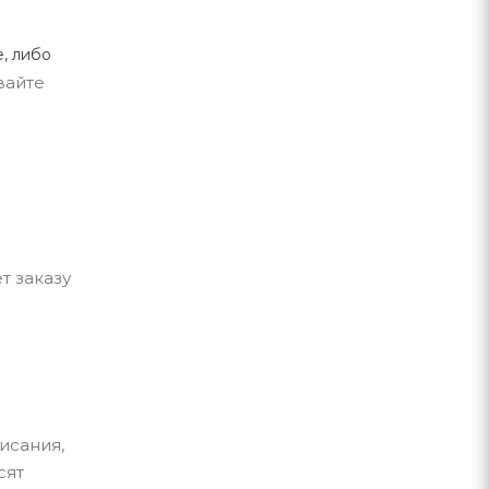
, либо
вайте
т заказу
исания,
сят