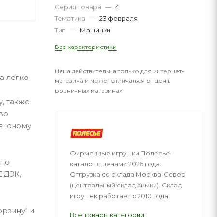
Серия товара
—
4
Тематика
—
23 февраля
Тип
—
Машинки
Все характеристики
Цена действительна только для интернет-
а легко
магазина и может отличаться от цен в
розничных магазинах
, также
во
ся юному
Фирменные игрушки Полесье -
 по
каталог с ценами 2026 года.
 СДЭК,
Отгрузка со склада Москва-Север
(центральный склад Химки). Склад
игрушек работает с 2010 года.
орзину" и
Все товары категории