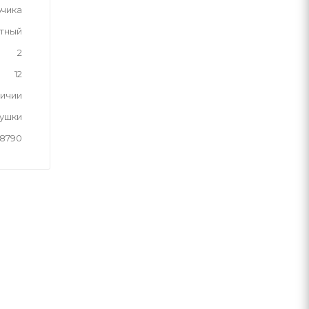
ьчика
тный
2
12
личии
рушки
8790