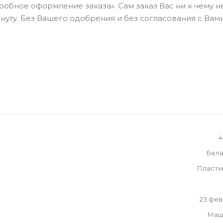
бное оформление заказа». Сам заказ Вас ни к чему н
нуту. Без Вашего одобрения и без согласования с Вами
4
Бела
Пластм
23 фе
Маш