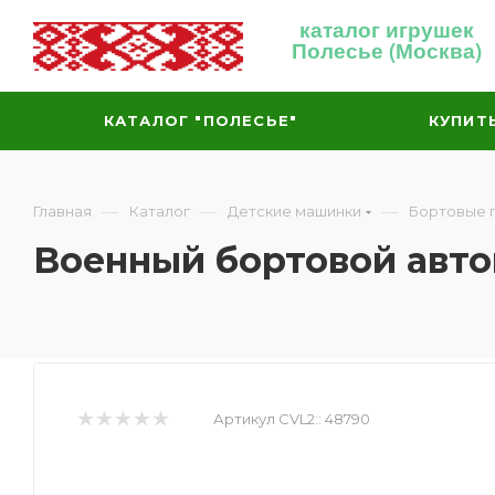
каталог игрушек
Полесье (Москва)
КАТАЛОГ "ПОЛЕСЬЕ"
КУПИТ
—
—
—
Главная
Каталог
Детские машинки
Бортовые 
Военный бортовой авт
Артикул CVL2::
48790