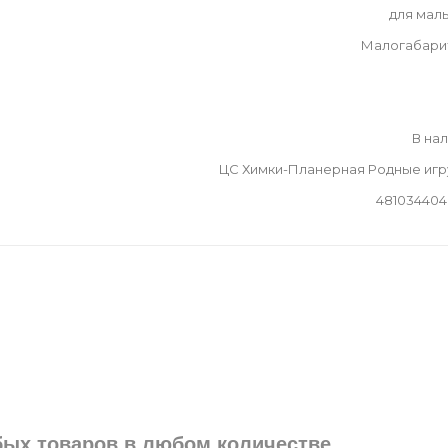
для мал
Малогабари
В на
ЦС Химки-Планерная Родные иг
481034404
юбых товаров в любом количестве