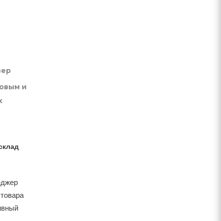
вер
товым и
х
склад
еджер
 товара
тивный