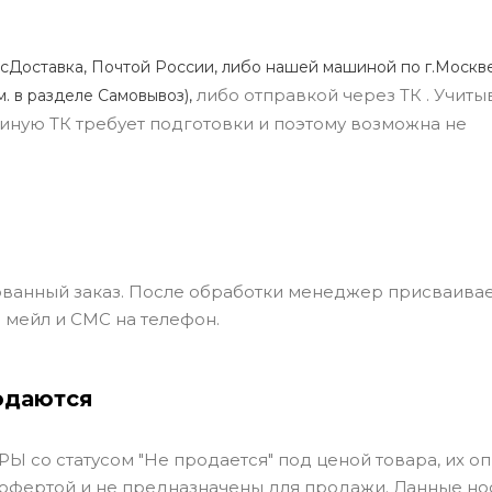
сДоставка, Почтой России, либо нашей машиной по г.Москве
либо отправкой через ТК . Учиты
м. в разделе Самовывоз),
ли иную ТК требует подготовки и поэтому возможна не
ванный заказ. После обработки менеджер присваивае
 мейл и СМС на телефон.
одаются
Ы со статусом "Не продается" под ценой товара, их оп
 офертой и не предназначены для продажи. Данные но