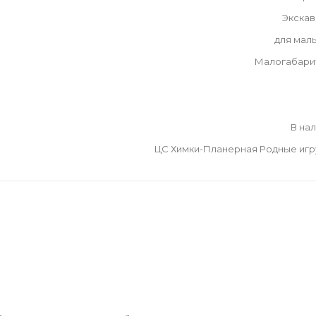
Экскав
для мал
Малогабари
В на
ЦС Химки-Планерная Родные иг