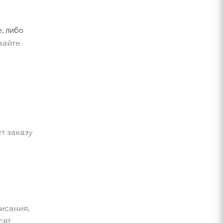
, либо
вайте
т заказу
исания,
сят