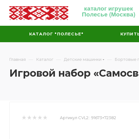
каталог игрушек
Полесье (Москва)
КАТАЛОГ "ПОЛЕСЬЕ"
КУПИТ
—
—
—
Главная
Каталог
Детские машинки
Бортовые 
Игровой набор «Самосв
Артикул CVL2::
91673+72382