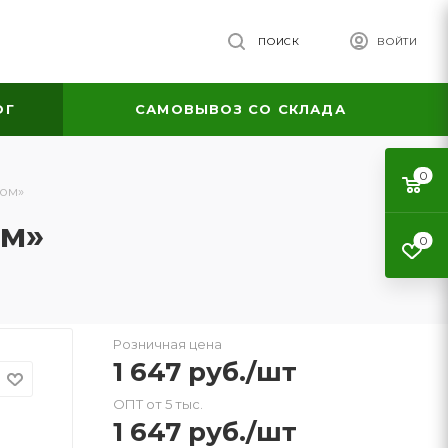
ПОИСК
ВОЙТИ
ОГ
САМОВЫВОЗ СО СКЛАДА
0
том»
ом»
0
Розничная цена
1 647
руб.
/шт
ОПТ от 5 тыс.
1 647
руб.
/шт