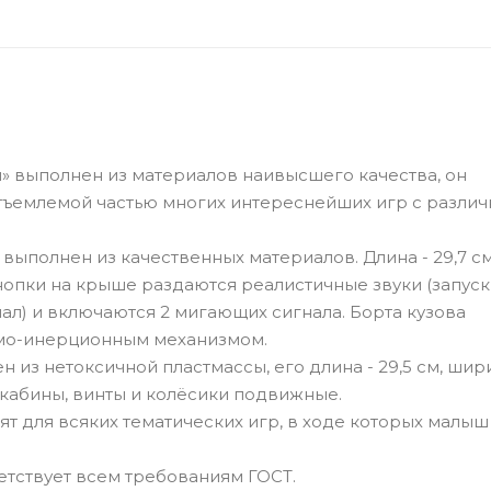
 выполнен из материалов наивысшего качества, он
отъемлемой частью многих интереснейших игр с разли
ыполнен из качественных материалов. Длина - 29,7 см
 кнопки на крыше раздаются реалистичные звуки (запуск
нал) и включаются 2 мигающих сигнала. Борта кузова
амо-инерционным механизмом.
з нетоксичной пластмассы, его длина - 29,5 см, шири
з кабины, винты и колёсики подвижные.
т для всяких тематических игр, в ходе которых малы
тствует всем требованиям ГОСТ.