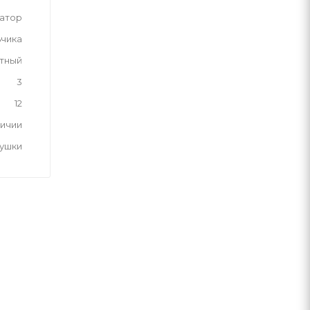
атор
ьчика
тный
3
12
личии
рушки