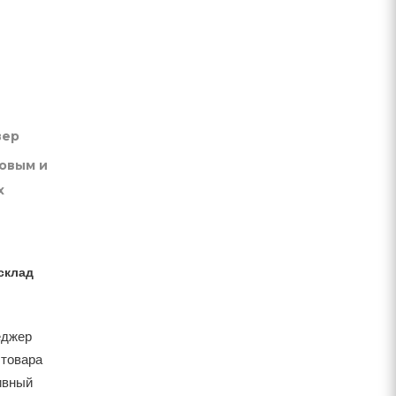
вер
товым и
х
склад
еджер
 товара
тивный