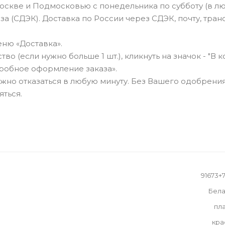
оскве и Подмосковью с понедельника по субботу (в л
а (СДЭК). Доставка по России через СДЭК, почту, тра
ню «Доставка».
о (если нужно больше 1 шт.), кликнуть на значок - "В к
робное оформление заказа».
можно отказаться в любую минуту. Без Вашего одобрения
яться.
91673+
Бела
пл
кра