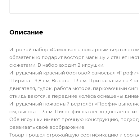
Описание
Игровой набор «Самосвал с пожарным вертолётом»
обязательно подарит восторг малышу и станет не
сюжетами. В набор входит 2 игрушки.
Игрушечный красный бортовой самосвал «Профи» в
Ширина - 9,8 см, Высота - 13 см. При нажатии на 4
двигателя, гудок, работа мотора, парковочный сиг
откидываются, а передние колёса оснащены дин
Игрушечный пожарный вертолёт «Профи» выполнен и
см, высота - 13 см. Пилот-фишка легко достаётся и
Обе игрушки имеют прочную конструкцию, подходя
развивать своё воображение.
Товар прошел строжайшую сертификацию и соотве