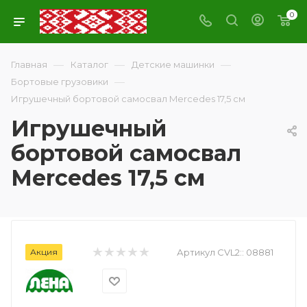
0
—
—
—
Главная
Каталог
Детские машинки
—
Бортовые грузовики
Игрушечный бортовой самосвал Mercedes 17,5 см
Игрушечный
бортовой самосвал
Mercedes 17,5 см
Акция
Артикул CVL2::
08881