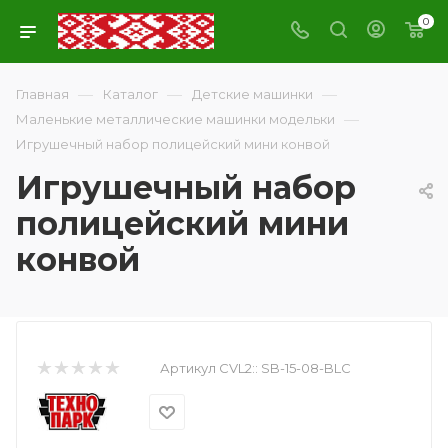
0
—
—
—
Главная
Каталог
Детские машинки
—
Маленькие металлические машинки модельки
Игрушечный набор полицейский мини конвой
Игрушечный набор
полицейский мини
конвой
Артикул CVL2::
SB-15-08-BLC