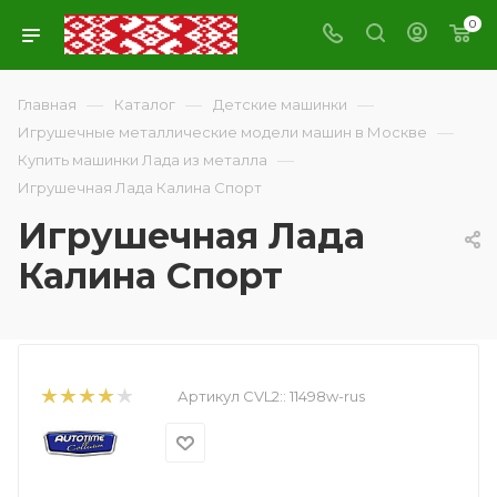
0
—
—
—
Главная
Каталог
Детские машинки
—
Игрушечные металлические модели машин в Москве
—
Купить машинки Лада из металла
Игрушечная Лада Калина Спорт
Игрушечная Лада
Калина Спорт
Артикул CVL2::
11498w-rus