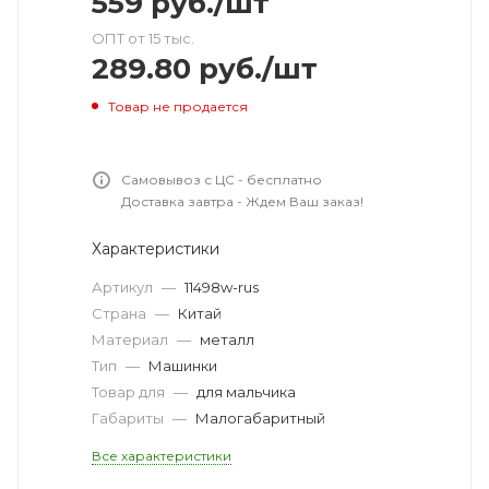
559
руб.
/шт
ОПТ от 15 тыс.
289.80
руб.
/шт
Товар не продается
Самовывоз с ЦС - бесплатно
Доставка завтра - Ждем Ваш заказ!
Характеристики
Артикул
—
11498w-rus
Страна
—
Китай
Материал
—
металл
Тип
—
Машинки
Товар для
—
для мальчика
Габариты
—
Малогабаритный
Все характеристики