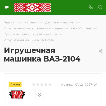
—
—
—
Главная
Каталог
Детские машинки
—
Игрушечные металлические модели машин в Москве
—
Купить машинки Лада из металла
Игрушечная машинка ВАЗ-2104
Игрушечная
машинка ВАЗ-2104
Акция
Артикул CVL2::
32674W