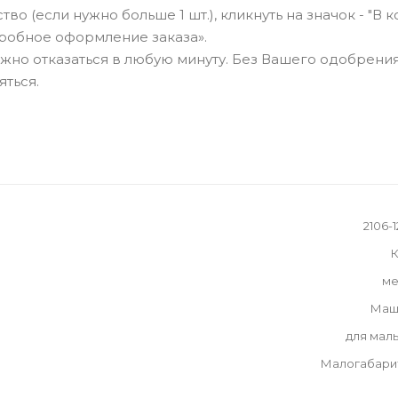
о (если нужно больше 1 шт.), кликнуть на значок - "В к
робное оформление заказа».
можно отказаться в любую минуту. Без Вашего одобрения
яться.
2106-
К
ме
Маш
для мал
Малогабари