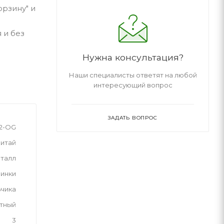
орзину" и
 и без
Нужна консультация?
Наши специалисты ответят на любой
интересующий вопрос
ЗАДАТЬ ВОПРОС
12-OG
итай
талл
инки
ьчика
тный
3