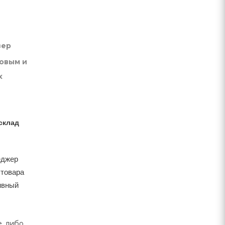
вер
товым и
х
склад
еджер
 товара
тивный
, либо