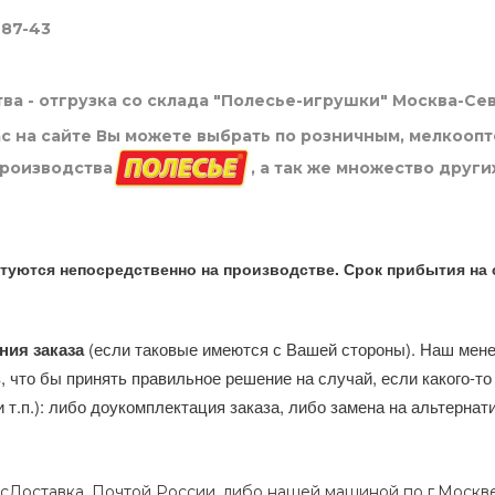
-87-43
ва - отгрузка со склада "Полесье-игрушки" Москва-Се
нас на сайте Вы можете выбрать по розничным, мелкооп
производства
, а так же множество други
туются непосредственно на производстве. Срок прибытия на 
ния заказа
(если таковые имеются с Вашей стороны). Наш мен
, что бы принять правильное решение на случай, если какого-то
и т.п.): либо доукомплектация заказа, либо замена на альтерна
сДоставка, Почтой России, либо нашей машиной по г.Москве