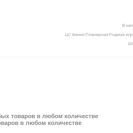
В на
ЦС Химки-Планерная Родные иг
30
юбых товаров в любом количестве
товаров в любом количестве