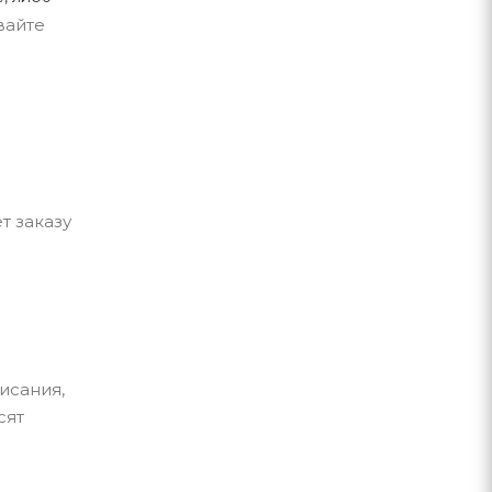
вайте
т заказу
исания,
сят