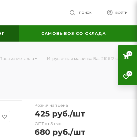
ПОИСК
ВОЙТИ
ОГ
САМОВЫВОЗ СО СКЛАДА
0
—
Лада из металла
Игрушечная машинка Ваз 2106 12 см
0
Розничная цена
425
руб.
/шт
ОПТ от 5 тыс.
680
руб.
/шт