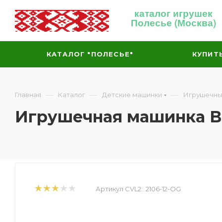
каталог игрушек
Полесье (Москва)
КАТАЛОГ "ПОЛЕСЬЕ"
КУПИТ
—
—
—
Главная
Каталог
Детские машинки
Игрушечны
Игрушечная машинка Ва
Артикул CVL2::
2106-12-OG