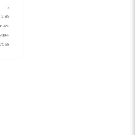
12
2.89
личии
рушки
7068