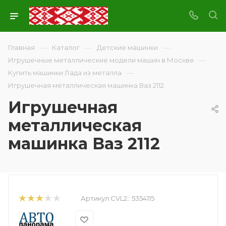
—
—
—
Главная
Каталог
Детские машинки
—
Игрушечные металлические модели машин в Москве
—
Купить машинки Лада из металла
Игрушечная металлическая машинка Ваз 2112
Игрушечная
металлическая
машинка Ваз 2112
Артикул CVL2::
5354115