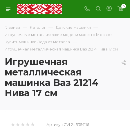
0
—
—
—
Главная
Каталог
Детские машинки
—
Игрушечные металлические модели машин в Москве
—
Купить машинки Лада из металла
Игрушечная металлическая машинка Ваз 21214 Нива 17 см
Игрушечная
металлическая
машинка Ваз 21214
Нива 17 см
Артикул CVL2::
5354116