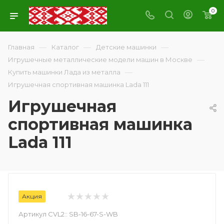
0
—
—
—
Главная
Каталог
Детские машинки
—
Игрушечные металлические модели машин в Москве
—
Купить машинки Лада из металла
Игрушечная спортивная машинка Lada 111
Игрушечная
спортивная машинка
Lada 111
Акция
Артикул CVL2::
SB-16-67-S-WB