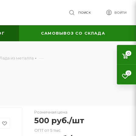
ПОИСК
ВОЙТИ
ОГ
САМОВЫВОЗ СО СКЛАДА
0
—
Лада из металла
0
Розничная цена
500
руб.
/шт
ОПТ от 5 тыс.