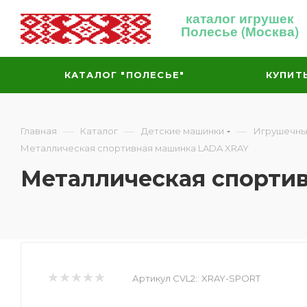
каталог игрушек
Полесье (Москва)
КАТАЛОГ "ПОЛЕСЬЕ"
КУПИТ
—
—
—
Главная
Каталог
Детские машинки
Игрушечны
Металлическая спортивная машинка LADA XRAY
Металлическая спорти
Артикул CVL2::
XRAY-SPORT