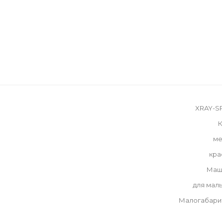
XRAY-S
К
ме
кра
Маш
для мал
Малогабари