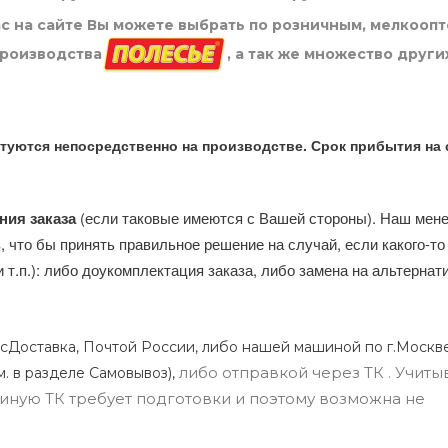
нас на сайте Вы можете выбрать по розничным, мелкооп
производства
, а так же множество други
туются непосредственно на производстве. Срок прибытия на 
ния заказа
(если таковые имеются с Вашей стороны). Наш мен
, что бы принять правильное решение на случай, если какого-то
и т.п.): либо доукомплектация заказа, либо замена на альтерна
сДоставка, Почтой России, либо нашей машиной по г.Москве
либо отправкой через ТК . Учиты
м. в разделе Самовывоз),
ли иную ТК требует подготовки и поэтому возможна не