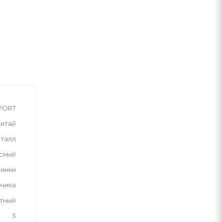
PORT
итай
талл
сный
инки
ьчика
тный
3