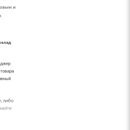
товым и
х
склад
еджер
 товара
тивный
, либо
вайте