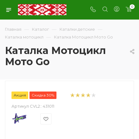
0
—
—
—
Главная
Каталог
Каталки детские
—
Каталка мотоцикл
Каталка Мотоцикл Мото Go
Каталка Мотоцикл
Мото Go
Акция
Скидка 30%
Артикул CVL2::
431011