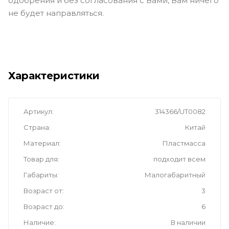
одобрения и без согласования с Вами, Вам ничего
не будет направляться.
Характеристики
Артикул
314366/UT0082
Страна
Китай
Материал
Пластмасса
Товар для
подходит всем
Габариты
Малогабаритный
Возраст от
3
Возраст до
6
Наличие
В наличии