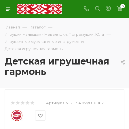
0
—
—
Главная
Каталог
—
Игрушки малышам - Неваляшки, Погремушки, Юла
—
Игрушечные музыкальные инструменты
Детская игрушечная гармонь
Детская игрушечная
гармонь
Артикул CVL2::
314366/UT0082