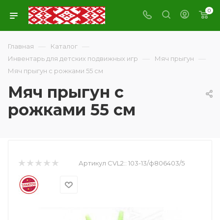
0
—
—
Главная
Каталог
—
—
Инвентарь для детских подвижных игр
Мяч прыгун
Мяч прыгун с рожками 55 см
Мяч прыгун с
рожками 55 см
Артикул CVL2::
103-13/ф806403/5