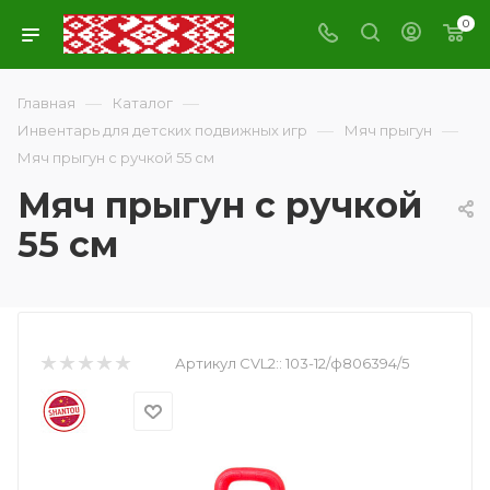
0
—
—
Главная
Каталог
—
—
Инвентарь для детских подвижных игр
Мяч прыгун
Мяч прыгун с ручкой 55 см
Мяч прыгун с ручкой
55 см
Артикул CVL2::
103-12/ф806394/5