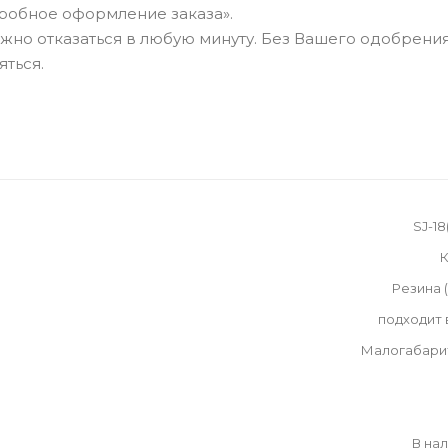
робное оформление заказа».
можно отказаться в любую минуту. Без Вашего одобрения
яться.
SJ-18
К
Резина 
подходит
Малогабари
В на