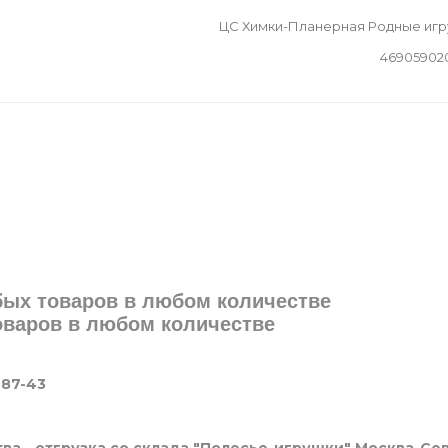
ЦС Химки-Планерная Родные иг
46905902
юбых товаров в любом количестве
товаров в любом количестве
-87-43