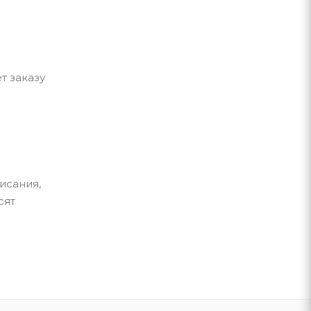
т заказу
исания,
сят