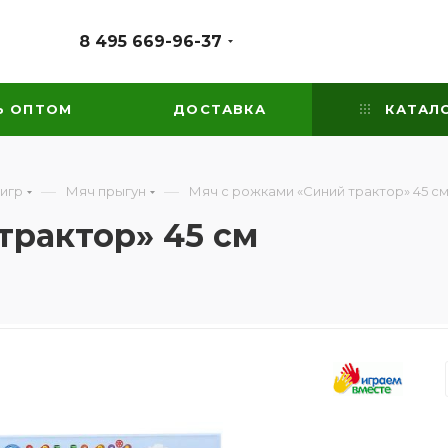
8 495 669-96-37
Ь ОПТОМ
ДОСТАВКА
КАТАЛ
—
—
 игр
Мяч прыгун
Мяч с рожками «Синий трактор» 45 с
трактор» 45 см