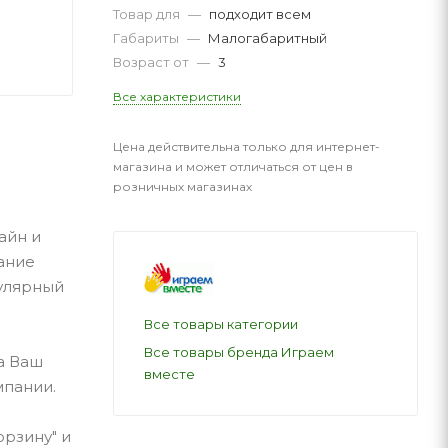
Товар для
—
подходит всем
Габариты
—
Малогабаритный
Возраст от
—
3
Все характеристики
Цена действительна только для интернет-
магазина и может отличаться от цен в
розничных магазинах
айн и
ание
булярный
Все товары категории
Все товары бренда Играем
а Ваш
вместе
мпании.
орзину" и