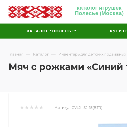
каталог игрушек
Полесье (Москва)
КАТАЛОГ "ПОЛЕСЬЕ"
КУПИТ
—
—
Главная
Каталог
Инвентарь для детских подвижных
Мяч с рожками «Синий 
Артикул CVL2::
SJ-18(BTR)