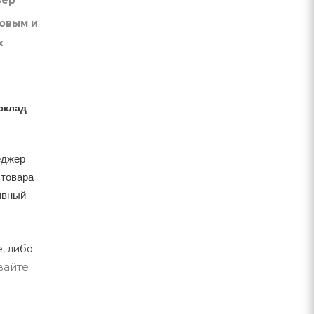
вер
товым и
х
склад
еджер
 товара
тивный
, либо
вайте