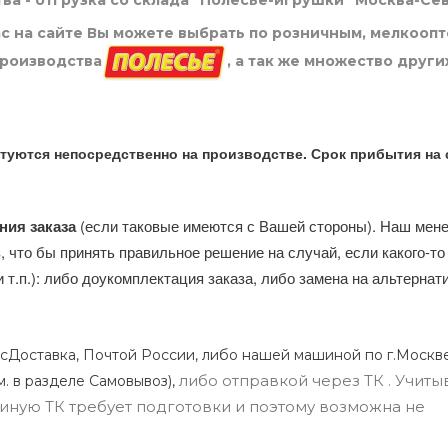
ва - отгрузка со склада "Полесье-игрушки" Москва-Се
нас на сайте Вы можете выбрать по розничным, мелкооп
производства
, а так же множество други
туются непосредственно на производстве. Срок прибытия на 
ния заказа
(если таковые имеются с Вашей стороны). Наш мен
, что бы принять правильное решение на случай, если какого-то
и т.п.): либо доукомплектация заказа, либо замена на альтерна
сДоставка, Почтой России, либо нашей машиной по г.Москве
либо отправкой через ТК . Учиты
м. в разделе Самовывоз),
ли иную ТК требует подготовки и поэтому возможна не