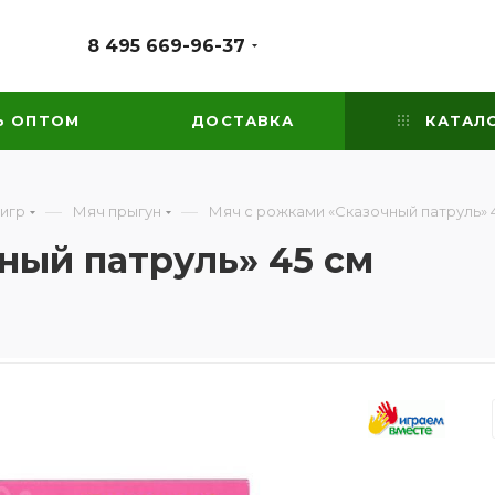
8 495 669-96-37
Ь ОПТОМ
ДОСТАВКА
КАТАЛ
—
—
 игр
Мяч прыгун
Мяч с рожками «Сказочный патруль» 
ный патруль» 45 см