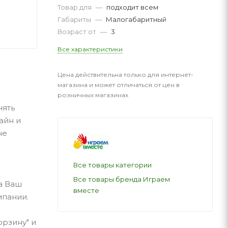
Товар для
—
подходит всем
Габариты
—
Малогабаритный
Возраст от
—
3
Все характеристики
Цена действительна только для интернет-
магазина и может отличаться от цен в
розничных магазинах
нять
айн и
не
Все товары категории
Все товары бренда Играем
а Ваш
вместе
мпании.
орзину" и