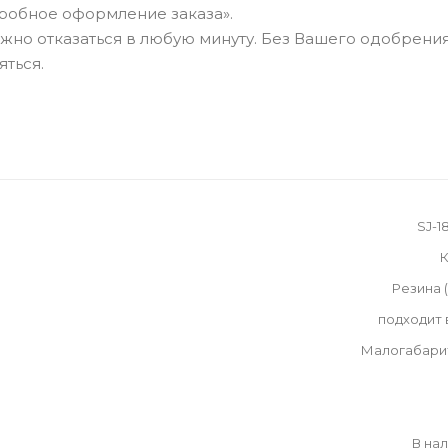
робное оформление заказа».
можно отказаться в любую минуту. Без Вашего одобрения
яться.
SJ-1
К
Резина 
подходит
Малогабари
В на