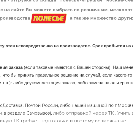
ва - отгрузка со склада "Полесье-игрушки" Москва-Се
нас на сайте Вы можете выбрать по розничным, мелкооп
производства
, а так же множество други
туются непосредственно на производстве. Срок прибытия на 
ния заказа
(если таковые имеются с Вашей стороны). Наш мен
, что бы принять правильное решение на случай, если какого-то
и т.п.): либо доукомплектация заказа, либо замена на альтерна
сДоставка, Почтой России, либо нашей машиной по г.Москве
либо отправкой через ТК . Учиты
м. в разделе Самовывоз),
ли иную ТК требует подготовки и поэтому возможна не