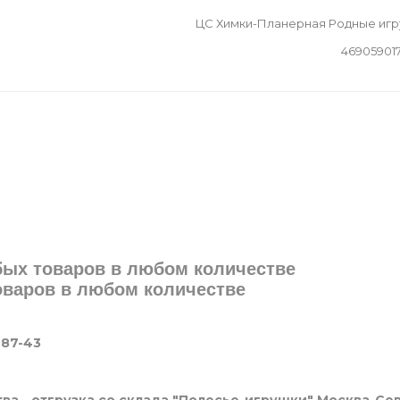
ЦС Химки-Планерная Родные иг
46905901
юбых товаров в любом количестве
товаров в любом количестве
-87-43