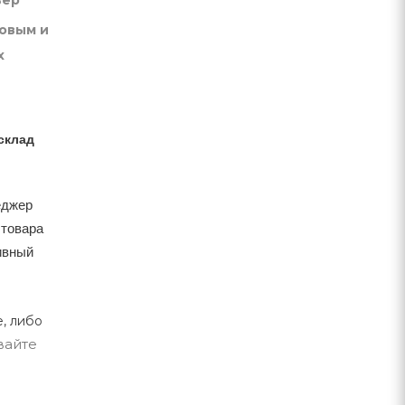
вер
товым и
х
склад
еджер
 товара
тивный
, либо
вайте