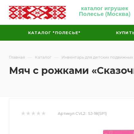
каталог игрушек
Полесье (Москва)
КАТАЛОГ "ПОЛЕСЬЕ"
КУПИТ
—
—
Главная
Каталог
Инвентарь для детских подвижных
Мяч с рожками «Сказоч
Артикул CVL2::
SJ-18(SP1)