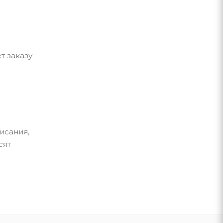
т заказу
исания,
сят