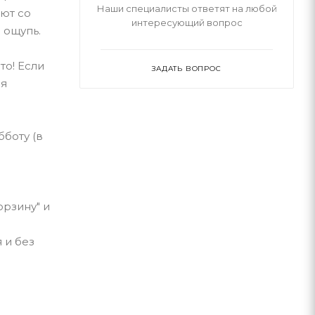
Наши специалисты ответят на любой
яют со
интересующий вопрос
 ощупь.
то! Если
ЗАДАТЬ ВОПРОС
ля
боту (в
орзину" и
 и без