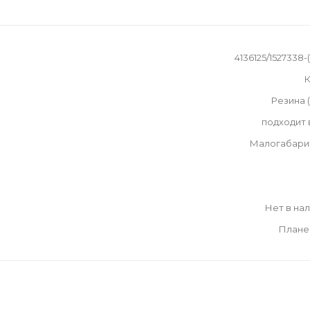
4136125/1527338-(
К
Резина 
подходит
Малогабари
Нет в на
Плане