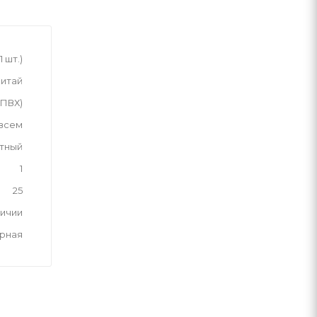
1 шт.)
итай
(ПВХ)
 всем
тный
1
25
личии
рная