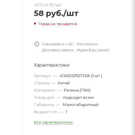
ОПТ от 15 тыс.
58
руб.
/шт
Товар не продается
Самовывоз с ЦС - бесплатно
Доставка завтра - Ждем Ваш заказ!
Характеристики
Артикул
—
4136125/1527338-(1 шт.)
Страна
—
Китай
Материал
—
Резина (ПВХ)
Товар для
—
подходит всем
Габариты
—
Малогабаритный
Возраст от
—
1
Все характеристики