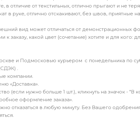
, в отличие от текстильных, отлично прыгают и не тер
т в руке, отлично отскакивают, без швов, приятные на
нешний вид может отличаться от демонстрационных фо
к заказу, какой цвет (сочетание) хотите и для кого: д
Москве и Подмосковью курьером с понедельника по суб
СДЭК) .
ные компании.
ню «Доставка».
о (если нужно больше 1 шт.), кликнуть на значок - "В к
робное оформление заказа».
можно отказаться в любую минуту. Без Вашего одобрения
яться.