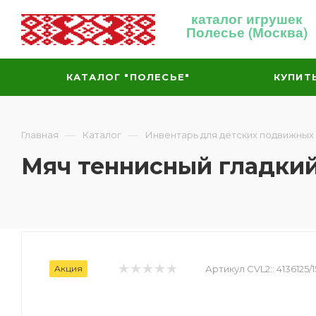
каталог игрушек
Полесье (Москва)
КАТАЛОГ "ПОЛЕСЬЕ"
КУПИТ
—
—
Главная
Каталог
Инвентарь для детских подвижных
Мяч теннисный гладкий-
Акция
Артикул CVL2::
4136125/1