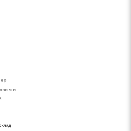
вер
товым и
х
склад