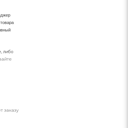
еджер
 товара
тивный
, либо
вайте
т заказу