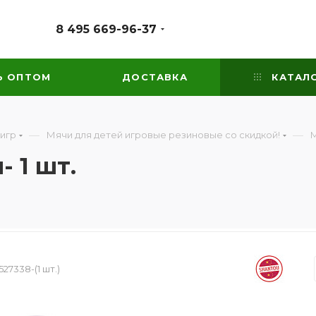
8 495 669-96-37
Ь ОПТОМ
ДОСТАВКА
КАТАЛ
—
—
 игр
Мячи для детей игровые резиновые со скидкой!
М
 1 шт.
527338-(1 шт.)