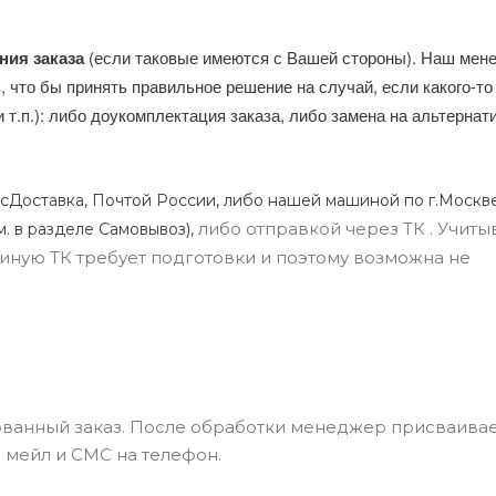
ния заказа
(если таковые имеются с Вашей стороны). Наш мен
, что бы принять правильное решение на случай, если какого-то
и т.п.): либо доукомплектация заказа, либо замена на альтерна
сДоставка, Почтой России, либо нашей машиной по г.Москве
либо отправкой через ТК . Учиты
м. в разделе Самовывоз),
ли иную ТК требует подготовки и поэтому возможна не
ванный заказ. После обработки менеджер присваивае
 мейл и СМС на телефон.