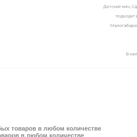
Детский мяч, С
подходит
Малогабари
В на
юбых товаров в любом количестве
товаров в любом количестве