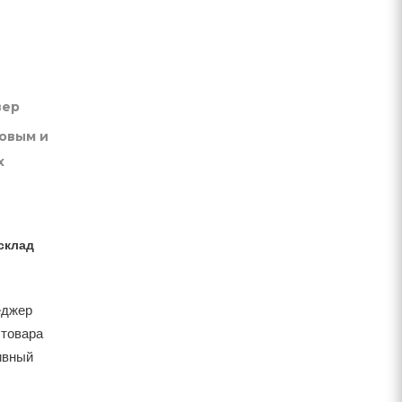
вер
товым и
х
склад
еджер
 товара
тивный