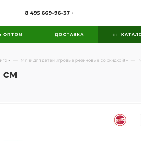
8 495 669-96-37
Ь ОПТОМ
ДОСТАВКА
КАТАЛ
—
—
 игр
Мячи для детей игровые резиновые со скидкой!
М
 см