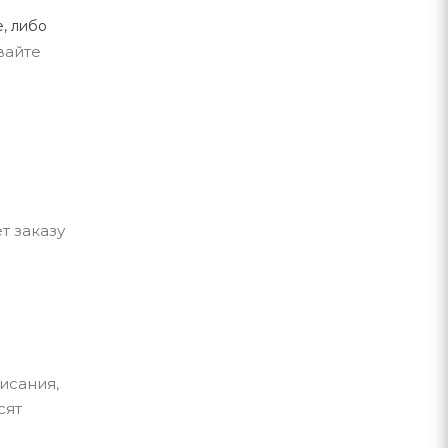
, либо
вайте
т заказу
исания,
сят