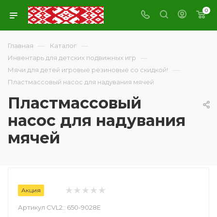
0
—
—
Главная
Каталог
—
Инвентарь для детских подвижных игр
—
Мячи для детей игровые резиновые со скидкой!
Пластмассовый насос для надувания мячей
Пластмассовый
насос для надувания
мячей
Акция
Артикул CVL2::
650-9028E