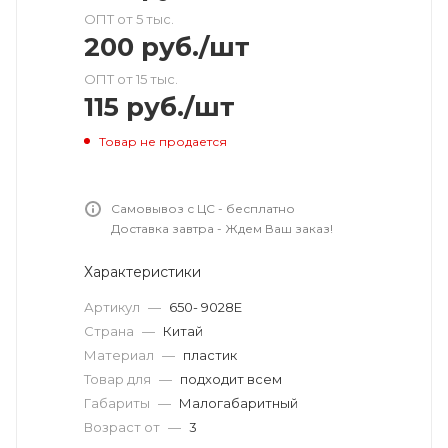
ОПТ от 5 тыс.
200
руб.
/шт
ОПТ от 15 тыс.
115
руб.
/шт
Товар не продается
Самовывоз с ЦС - бесплатно
Доставка завтра - Ждем Ваш заказ!
Характеристики
Артикул
—
650- 9028E
Страна
—
Китай
Материал
—
пластик
Товар для
—
подходит всем
Габариты
—
Малогабаритный
Возраст от
—
3