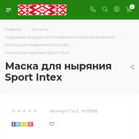
0
—
—
Главная
Каталог
—
Надувные игрушки для плавания и купания в ванной
—
Маска для плавания в Москве
Маска для ныряния Sport Intex
Маска для ныряния
Sport Intex
Артикул CVL2::
int55982