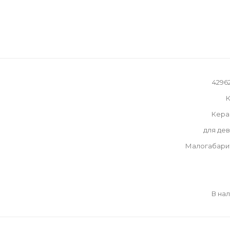
42962
К
Кера
для де
Малогабари
В на