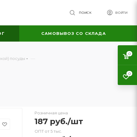
ПОИСК
ВОЙТИ
ОГ
САМОВЫВОЗ СО СКЛАДА
0
—
кой) посуды
0
Розничная цена
187
руб.
/шт
ОПТ от 5 тыс.