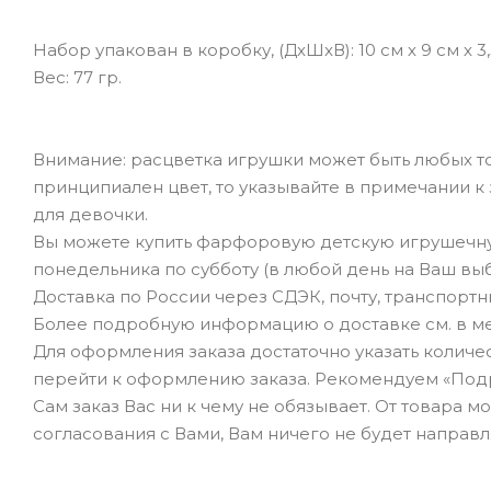
Набор упакован в коробку, (ДxШxВ): 10 см х 9 см х 3
Вес: 77 гр.
Внимание: расцветка игрушки может быть любых то
принципиален цвет, то указывайте в примечании к за
для девочки.
Вы можете купить фарфоровую детскую игрушечну
понедельника по субботу (в любой день на Ваш вы
Доставка по России через СДЭК, почту, транспорт
Более подробную информацию о доставке см. в ме
Для оформления заказа достаточно указать количеств
перейти к оформлению заказа. Рекомендуем «Под
Сам заказ Вас ни к чему не обязывает. От товара 
согласования с Вами, Вам ничего не будет направл