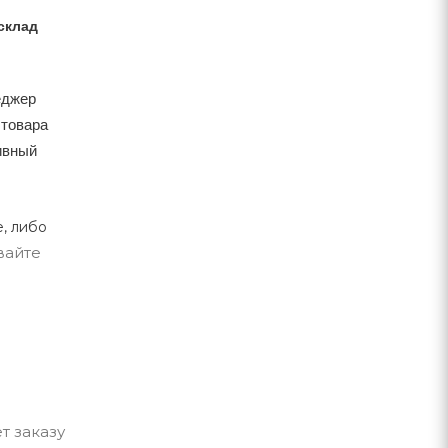
склад
еджер
 товара
тивный
, либо
вайте
т заказу