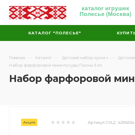
каталог игрушек
Полесье (Москва)
КАТАЛОГ "ПОЛЕСЬЕ"
КУПИТ
—
—
—
Главная
Каталог
Детский набор кухня
Детская
Набор фарфоровой мини посуды Пионы 5 эл.
Набор фарфоровой мини
Акция
Артикул CVL2::
4296254-