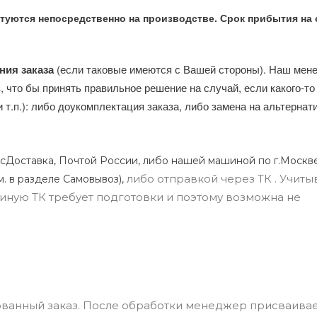
туются непосредственно на производстве. Срок прибытия на 
ния заказа
(если таковые имеются с Вашей стороны). Наш мен
, что бы принять правильное решение на случай, если какого-то
и т.п.): либо доукомплектация заказа, либо замена на альтерна
сДоставка, Почтой России, либо нашей машиной по г.Москве
либо отправкой через ТК . Учиты
м. в разделе Самовывоз),
ли иную ТК требует подготовки и поэтому возможна не
ванный заказ. После обработки менеджер присваивае