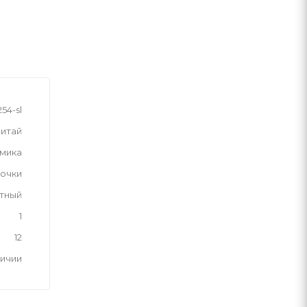
54-sl
итай
мика
вочки
тный
1
12
личии