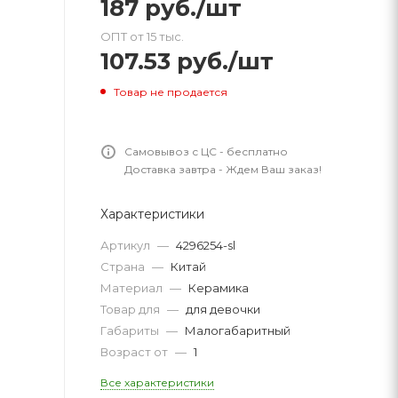
187
руб.
/шт
ОПТ от 15 тыс.
107.53
руб.
/шт
Товар не продается
Самовывоз с ЦС - бесплатно
Доставка завтра - Ждем Ваш заказ!
Характеристики
Артикул
—
4296254-sl
Страна
—
Китай
Материал
—
Керамика
Товар для
—
для девочки
Габариты
—
Малогабаритный
Возраст от
—
1
Все характеристики