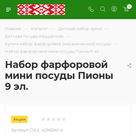
0
—
—
—
Главная
Каталог
Детский набор кухня
—
Детская посуда игрушечная
—
Купить набор фарфоровой (керамической) посуды
Набор фарфоровой мини посуды Пионы 9 эл.
Набор фарфоровой
мини посуды Пионы
9 эл.
Акция
Артикул CVL2::
4296260-sl