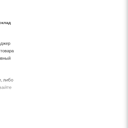
склад
еджер
 товара
тивный
, либо
вайте