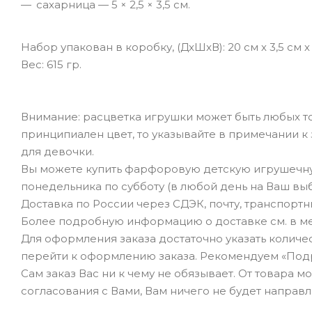
сахарница — 5 × 2,5 × 3,5 см.
Набор упакован в коробку, (ДxШxВ): 20 см х 3,5 см х 
Вес: 615 гр.
Внимание: расцветка игрушки может быть любых то
принципиален цвет, то указывайте в примечании к за
для девочки.
Вы можете купить фарфоровую детскую игрушечну
понедельника по субботу (в любой день на Ваш вы
Доставка по России через СДЭК, почту, транспорт
Более подробную информацию о доставке см. в ме
Для оформления заказа достаточно указать количеств
перейти к оформлению заказа. Рекомендуем «Под
Сам заказ Вас ни к чему не обязывает. От товара 
согласования с Вами, Вам ничего не будет направл