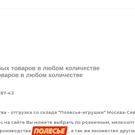
юбых товаров в любом количестве
товаров в любом количестве
-87-43
ва - отгрузка со склада "Полесье-игрушки" Москва-Се
нас на сайте Вы можете выбрать по розничным, мелкооп
производства
, а так же множество други