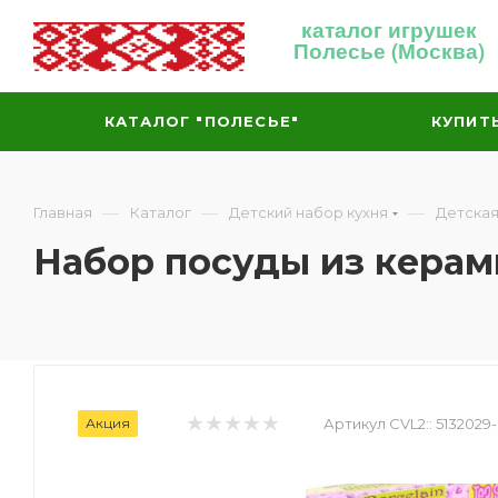
каталог игрушек
Полесье (Москва)
КАТАЛОГ "ПОЛЕСЬЕ"
КУПИТ
—
—
—
Главная
Каталог
Детский набор кухня
Детская
Набор посуды из керами
Акция
Артикул CVL2::
5132029-