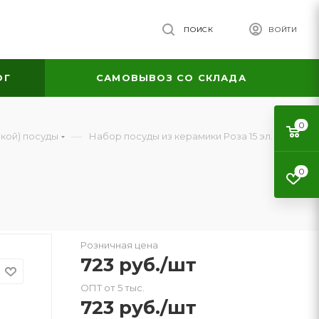
ПОИСК
ВОЙТИ
ОГ
САМОВЫВОЗ СО СКЛАДА
0
—
кой) посуды
Набор посуды из керамики Роза 15 эл.
0
Розничная цена
723
руб.
/шт
ОПТ от 5 тыс.
723
руб.
/шт