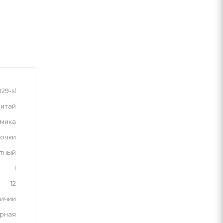
29-sl
итай
мика
вочки
тный
1
12
личии
рная