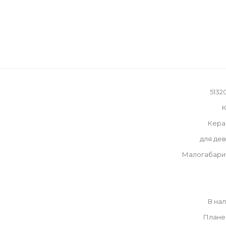
51320
К
Кера
для де
Малогабари
В на
Плане