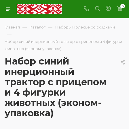
0
—
—
Главная
Каталог
Наборы Полесье со скидками
—
Набор синий инерционный трактор с прицепом и 4 фигурки
животных (эконом-упаковка)
Набор синий
инерционный
трактор с прицепом
и 4 фигурки
животных (эконом-
упаковка)