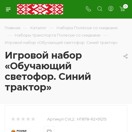
0
—
—
Главная
Каталог
Наборы Полесье со скидками
—
—
Наборы транспорта Полесье со скидками
Игровой набор «Обучающий светофор. Синий трактор»
Игровой набор
«Обучающий
светофор. Синий
трактор»
Артикул CVL2::
HT878-R2+91215