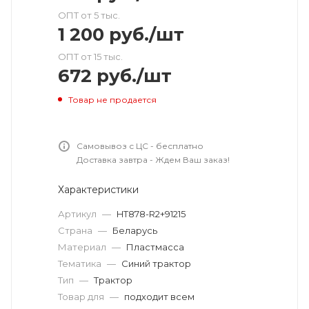
ОПТ от 5 тыс.
1 200
руб.
/шт
ОПТ от 15 тыс.
672
руб.
/шт
Товар не продается
Самовывоз с ЦС - бесплатно
Доставка завтра - Ждем Ваш заказ!
Характеристики
Артикул
—
HT878-R2+91215
Страна
—
Беларусь
Материал
—
Пластмасса
Тематика
—
Синий трактор
Тип
—
Трактор
Товар для
—
подходит всем