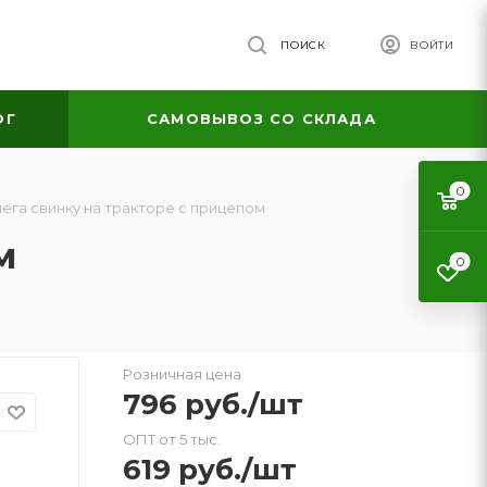
ПОИСК
ВОЙТИ
ОГ
САМОВЫВОЗ СО СКЛАДА
0
ега свинку на тракторе с прицепом
м
0
Розничная цена
796
руб.
/шт
ОПТ от 5 тыс.
619
руб.
/шт