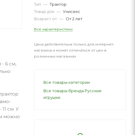
Тип
—
Трактор
Товар для
—
Унисекс
Возраст от
—
От 2 лет
Все характеристики
Цена действительна только для интернет-
магазина и может отличаться от цен в
розничных магазинах
- 6 см,
ельно
Все товары категории
Все товары бренда Русские
 трактор
игрушки
намо-
11 см. У
ом можно