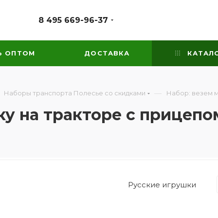
8 495 669-96-37
Ь ОПТОМ
ДОСТАВКА
КАТАЛ
—
Наборы транспорта Полесье со скидками
Набор: везем м
ку на тракторе с прицепо
Русские игрушки