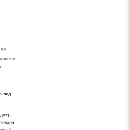
вер
товым и
х
склад
еджер
 товара
тивный