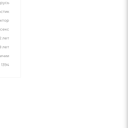
русь
астик
ктор
секс
2 лет
8 лет
личии
1394