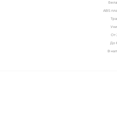
Бела
ABS пл
Тра
Уни
От 
До 
В на