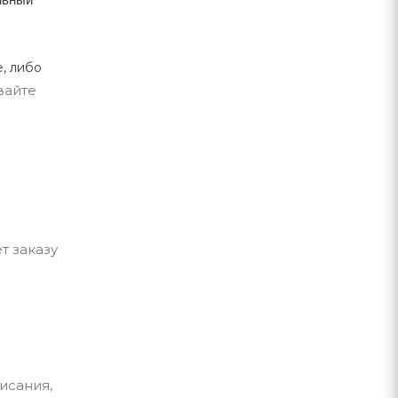
, либо
вайте
т заказу
исания,