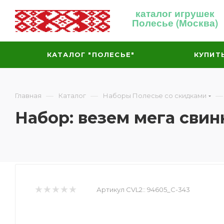
каталог игрушек
Полесье (Москва)
КАТАЛОГ "ПОЛЕСЬЕ"
КУПИТ
—
—
—
Главная
Каталог
Наборы Полесье со скидками
Набор: везем мега свин
Артикул CVL2::
94605_С-343