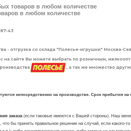
юбых товаров в любом количестве
товаров в любом количестве
-87-43
ва - отгрузка со склада "Полесье-игрушки" Москва-Се
нас на сайте Вы можете выбрать по розничным, мелкооп
производства
, а так же множество други
туются непосредственно на производстве. Срок прибытия на 
ния заказа
(если таковые имеются с Вашей стороны). Наш мен
, что бы принять правильное решение на случай, если какого-то
и т.п.): либо доукомплектация заказа, либо замена на альтерна