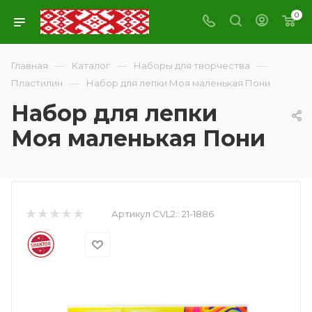
0
—
—
—
Главная
Каталог
Наборы для творчества
—
Пластилин
Набор для лепки Моя маленькая Пони
Набор для лепки
Моя маленькая Пони
Артикул CVL2::
21-1886