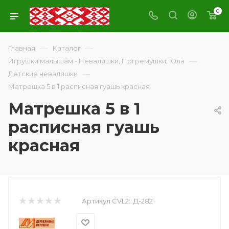
0
—
—
Главная
Каталог
—
Игрушки малышам - Неваляшки, Погремушки, Юла
—
Детские неваляшки
Матрешка 5 в 1 расписная гуашь красная
Матрешка 5 в 1
расписная гуашь
красная
Артикул CVL2::
Д-282