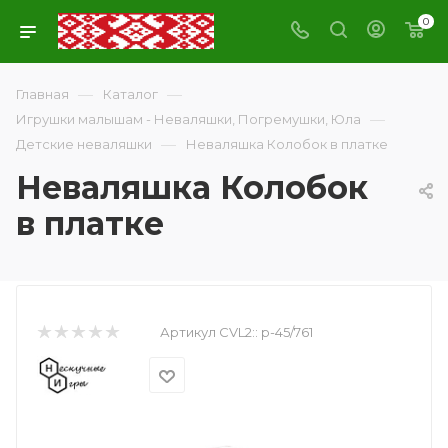
0
—
—
Главная
Каталог
—
Игрушки малышам - Неваляшки, Погремушки, Юла
—
Детские неваляшки
Неваляшка Колобок в платке
Неваляшка Колобок
в платке
Артикул CVL2::
р-45/761